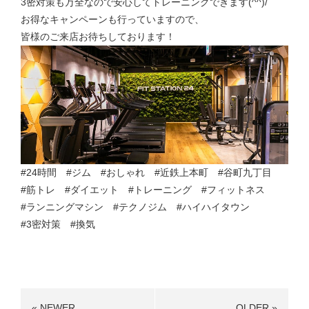
3密対策も万全なので安心してトレーニングできます(^^)/
お得なキャンペーンも行っていますので、
皆様のご来店お待ちしております！
#24時間
#ジム
#おしゃれ
#近鉄上本町
#谷町九丁目
#筋トレ
#ダイエット
#トレーニング
#フィットネス
#ランニングマシン
#テクノジム
#ハイハイタウン
#3密対策
#換気
« NEWER
OLDER »