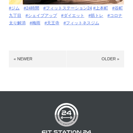
#ジム
#24時間
#フィットステーション24
#上本町
#谷町
九丁目
#シェイプアップ
#ダイエット
#筋トレ
#コロナ
太り解消
#梅雨
#天王寺
#フィットネスジム
« NEWER
OLDER »