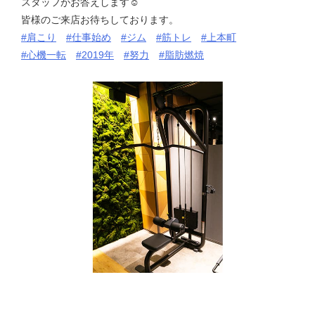
スタッフがお答えします
☺
皆様のご来店お待ちしております。
#
肩こり
#
仕事始め
#
ジム
#
筋トレ
#
上本町
#
心機一転
#
2019年
#
努力
#
脂肪燃焼